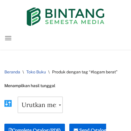
Lompat
ke
konten
Beranda
\
Toko Buku
\
Produk dengan tag “#logam berat”
Menampilkan hasil tunggal
Complete Catalog (PDF)
Send Catalog