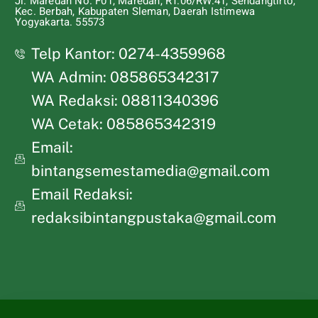
Jl. Maredan No. F01, Maredan, RT.06/RW.41, Sendangtirto,
Kec. Berbah, Kabupaten Sleman, Daerah Istimewa
Yogyakarta. 55573
Telp Kantor: 0274-4359968
WA Admin: 085865342317
WA Redaksi: 08811340396
WA Cetak: 085865342319
Email:
bintangsemestamedia@gmail.com
Email Redaksi:
redaksibintangpustaka@gmail.com