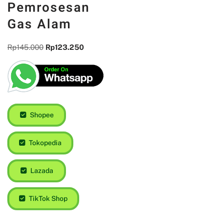
Pemrosesan
Gas Alam
Rp
145.000
Rp
123.250
Shopee
Tokopedia
Lazada
TikTok Shop