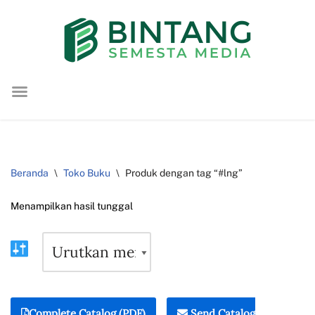
Lompat
ke
konten
Beranda
\
Toko Buku
\
Produk dengan tag “#lng”
Menampilkan hasil tunggal
Complete Catalog (PDF)
Send Catalog