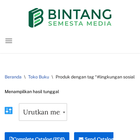
Lompat
ke
konten
Beranda
\
Toko Buku
\
Produk dengan tag “#lingkungan sosial b
Menampilkan hasil tunggal
Complete Catalog (PDF)
Send Catalog