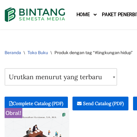
HOME
PAKET PENERB
Lompat
ke
konten
Beranda
\
Toko Buku
\
Produk dengan tag “#lingkungan hidup”
Complete Catalog (PDF)
Send Catalog (PDF)
Obral!