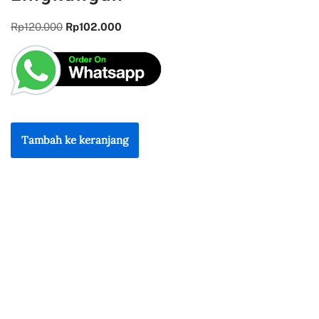
Rp
120.000
Rp
102.000
Tambah ke keranjang