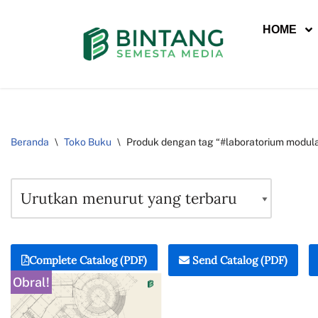
HOME
Lompat
ke
konten
Beranda
\
Toko Buku
\
Produk dengan tag “#laboratorium modul
Complete Catalog (PDF)
Send Catalog (PDF)
Obral!