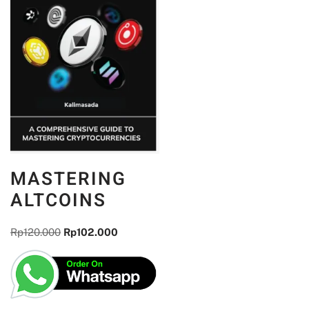
MASTERING
ALTCOINS
Rp
120.000
Rp
102.000