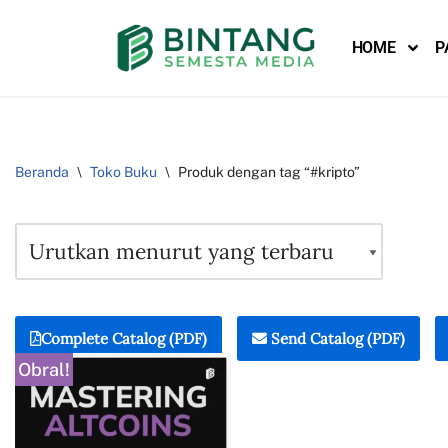
HOME
P
Lompat
ke
konten
Beranda
\
Toko Buku
\
Produk dengan tag “#kripto”
Complete Catalog (PDF)
Send Catalog (PDF)
Obral!