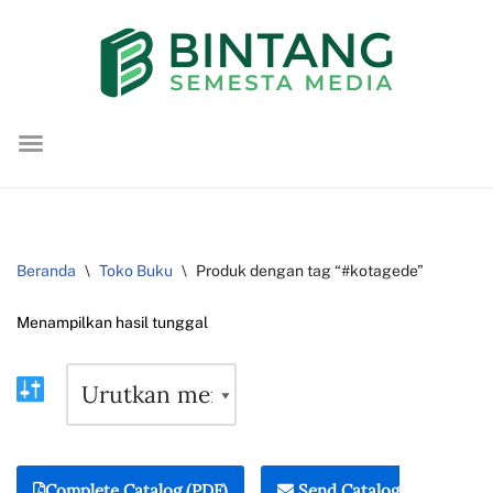
Lompat
ke
konten
Beranda
\
Toko Buku
\
Produk dengan tag “#kotagede”
Menampilkan hasil tunggal
Complete Catalog (PDF)
Send Catalog