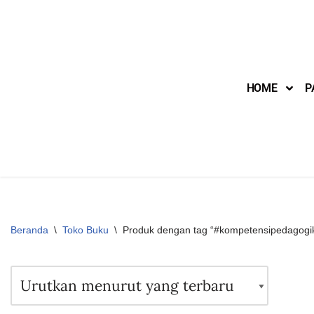
Lompat
ke
konten
HOME
P
Beranda
\
Toko Buku
\
Produk dengan tag “#kompetensipedagogi