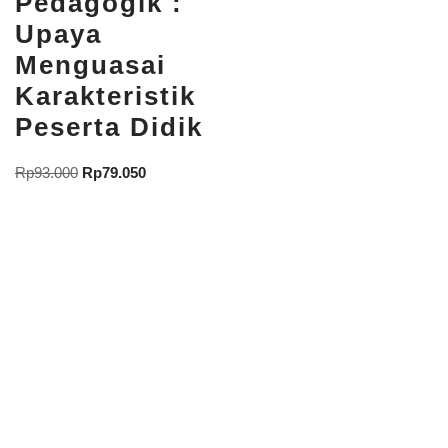
Pedagogik :
Upaya
Menguasai
Karakteristik
Peserta Didik
Rp
93.000
Rp
79.050