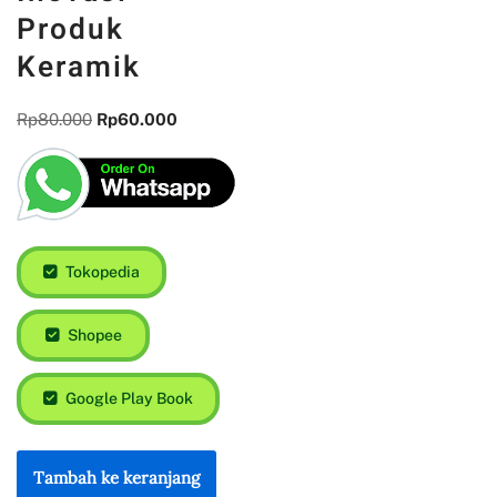
Produk
Keramik
Rp
80.000
Rp
60.000
Tokopedia
Shopee
Google Play Book
Tambah ke keranjang