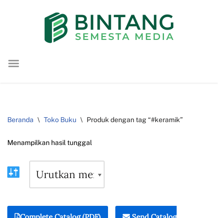
Lompat
ke
konten
Beranda
\
Toko Buku
\
Produk dengan tag “#keramik”
Menampilkan hasil tunggal
Complete Catalog (PDF)
Send Catalog