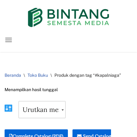
Lompat
ke
konten
Beranda
\
Toko Buku
\
Produk dengan tag “#kapalniaga”
Menampilkan hasil tunggal
Complete Catalog (PDF)
Send Catalog