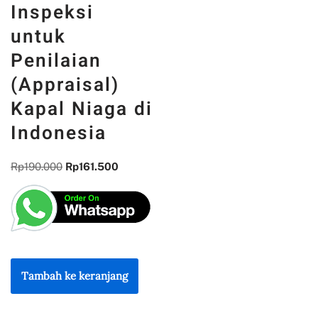
Inspeksi
untuk
Penilaian
(Appraisal)
Kapal Niaga di
Indonesia
Rp
190.000
Rp
161.500
Tambah ke keranjang