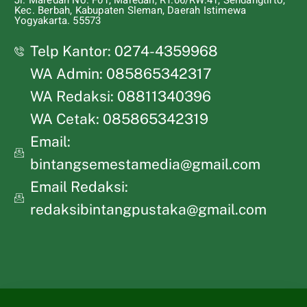
Jl. Maredan No. F01, Maredan, RT.06/RW.41, Sendangtirto,
Kec. Berbah, Kabupaten Sleman, Daerah Istimewa
Yogyakarta. 55573
Telp Kantor: 0274-4359968
WA Admin: 085865342317
WA Redaksi: 08811340396
WA Cetak: 085865342319
Email:
bintangsemestamedia@gmail.com
Email Redaksi:
redaksibintangpustaka@gmail.com