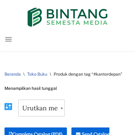
Lompat
ke
konten
Beranda
\
Toko Buku
\
Produk dengan tag “#kantordepan”
Menampilkan hasil tunggal
Complete Catalog (PDF)
Send Catalog