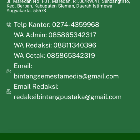
Jl. Maredan No. F01, Maredan, RT.06/RW.41, Sendangtirto,
Kec. Berbah, Kabupaten Sleman, Daerah Istimewa
Yogyakarta. 55573
Telp Kantor: 0274-4359968
WA Admin: 085865342317
WA Redaksi: 08811340396
WA Cetak: 085865342319
Email:
bintangsemestamedia@gmail.com
Email Redaksi:
redaksibintangpustaka@gmail.com