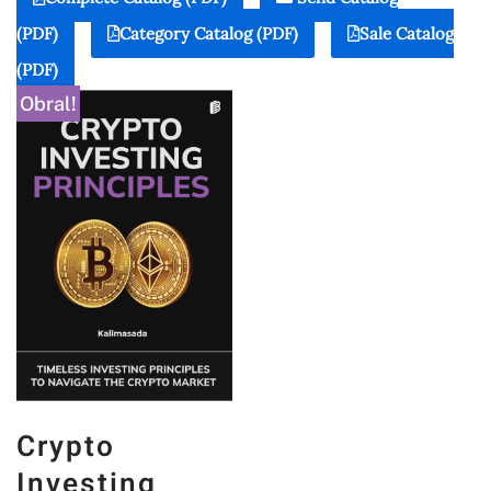
(PDF)
Category Catalog (PDF)
Sale Catalog
(PDF)
Obral!
Crypto
Investing