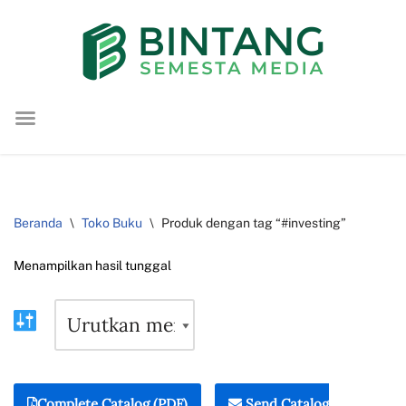
Lompat
ke
konten
Beranda
\
Toko Buku
\
Produk dengan tag “#investing”
Menampilkan hasil tunggal
Complete Catalog (PDF)
Send Catalog