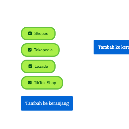
Shopee
Tambah ke ker
Tokopedia
Lazada
TikTok Shop
Tambah ke keranjang