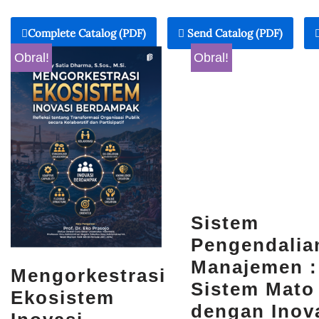
Complete Catalog (PDF)
Send Catalog (PDF)
Obral!
Obral!
Sistem
Pengendalia
Manajemen :
Mengorkestrasi
Sistem Mato
Ekosistem
dengan Inov