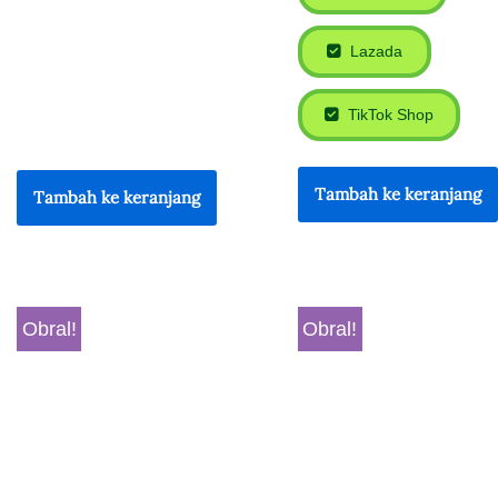
Lazada
TikTok Shop
Tambah ke keranjang
Tambah ke keranjang
Obral!
Obral!