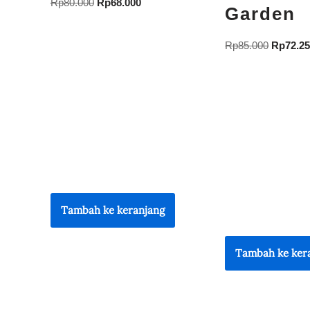
Rp
80.000
Rp
68.000
Garden
Rp
85.000
Rp
72.2
Tambah ke keranjang
Tambah ke ker