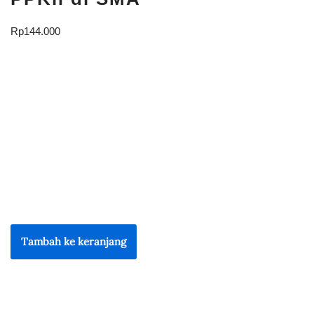
Rp
144.000
Tambah ke keranjang