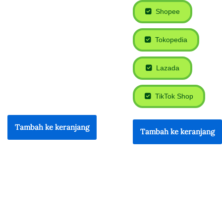
Shopee
Tokopedia
Lazada
TikTok Shop
Tambah ke keranjang
Tambah ke keranjang