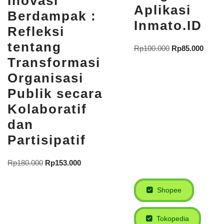
Inovasi
Aplikasi
Berdampak :
Inmato.ID
Refleksi
tentang
Rp
100.000
Rp
85.000
Transformasi
Organisasi
Publik secara
Kolaboratif
dan
Partisipatif
Rp
180.000
Rp
153.000
Shopee
Tokopedia