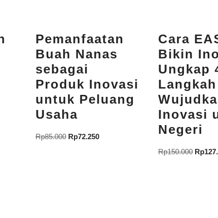
n
Pemanfaatan
Cara EA
Buah Nanas
Bikin Ino
sebagai
Ungkap 
Produk Inovasi
Langkah
untuk Peluang
Wujudka
Usaha
Inovasi 
Negeri
Rp
85.000
Rp
72.250
Rp
150.000
Rp
127