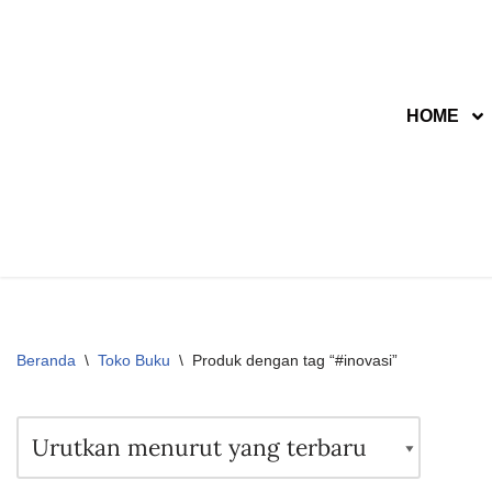
Lompat
ke
HOME
konten
Beranda
\
Toko Buku
\
Produk dengan tag “#inovasi”