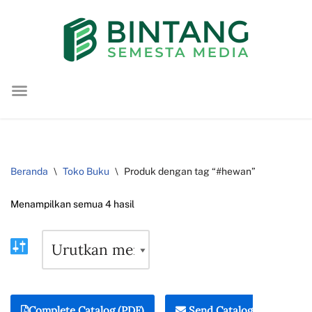
Lompat
ke
konten
Beranda
\
Toko Buku
\
Produk dengan tag “#hewan”
Menampilkan semua 4 hasil
Complete Catalog (PDF)
Send Catalog