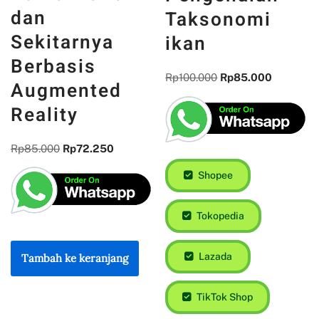
dan
Taksonomi
Sekitarnya
ikan
Berbasis
Rp
100.000
Rp
85.000
Augmented
Reality
Rp
85.000
Rp
72.250
Shopee
Tokopedia
Lazada
Tambah ke keranjang
TikTok Shop