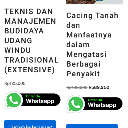
TEKNIS DAN
Cacing Tanah
MANAJEMEN
dan
BUDIDAYA
Manfaatnya
UDANG
dalam
WINDU
Mengatasi
TRADISIONAL
Berbagai
(EXTENSIVE)
Penyakit
Rp
125.000
Rp
105.000
Rp
89.250
Tambah ke keranjang