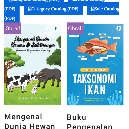
(PDF)
Category Catalog (PDF)
Sale Catalog
(PDF)
Obral!
Obral!
Mengenal
Buku
Dunia Hewan
Pengenalan