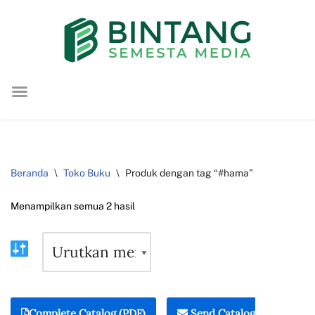
Lompat
ke
konten
Beranda
\
Toko Buku
\
Produk dengan tag “#hama”
Menampilkan semua 2 hasil
Complete Catalog (PDF)
Send Catalog