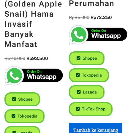
Perumahan
(Golden Apple
Snail) Hama
Rp
85.000
Rp
72.250
Invasif
Banyak
Manfaat
Rp
110.000
Rp
93.500
Shopee
Tokopedia
Lazada
Shopee
TikTok Shop
Tokopedia
Tambah ke keranjang
Lazada