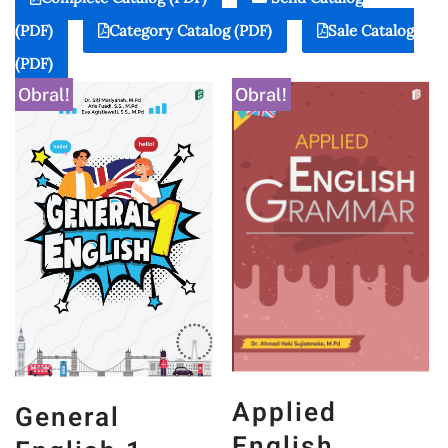
(PDF)
Category Catalog (PDF)
Sale Catalog
(PDF)
Obral!
Obral!
Applied
General
English