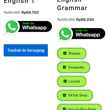
English 1
Grammar
Rp
82.000
Rp
69.700
Rp
105.000
Rp
89.250
Tambah ke keranjang
Shopee
Tokopedia
Lazada
TikTok Shop
Google Play Book