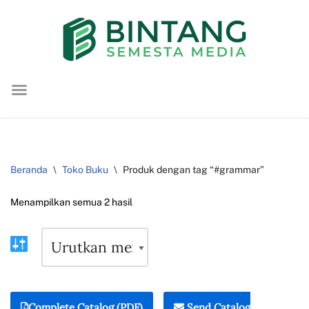
Lompat
ke
konten
Beranda
\
Toko Buku
\
Produk dengan tag “#grammar”
Menampilkan semua 2 hasil
Complete Catalog (PDF)
Send Catalog