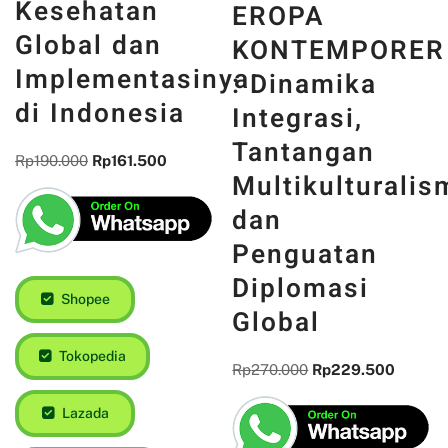
Kesehatan
EROPA
Global dan
KONTEMPORER
Implementasinya
: Dinamika
di Indonesia
Integrasi,
Tantangan
Rp
190.000
Rp
161.500
Multikulturalis
dan
Penguatan
Diplomasi
Shopee
Global
Tokopedia
Rp
270.000
Rp
229.500
Lazada