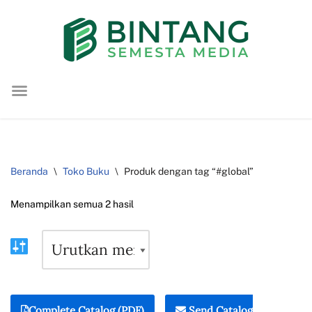
Lompat
ke
konten
Beranda
\
Toko Buku
\
Produk dengan tag “#global”
Menampilkan semua 2 hasil
Complete Catalog (PDF)
Send Catalog