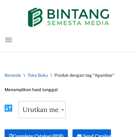
Lompat
ke
konten
Beranda
\
Toko Buku
\
Produk dengan tag “#gambar”
Menampilkan hasil tunggal
Complete Catalog (PDF)
Send Catalog