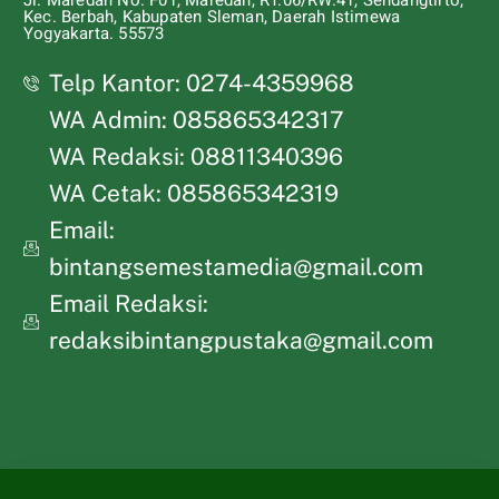
Jl. Maredan No. F01, Maredan, RT.06/RW.41, Sendangtirto,
Kec. Berbah, Kabupaten Sleman, Daerah Istimewa
Yogyakarta. 55573
Telp Kantor: 0274-4359968
WA Admin: 085865342317
WA Redaksi: 08811340396
WA Cetak: 085865342319
Email:
bintangsemestamedia@gmail.com
Email Redaksi:
redaksibintangpustaka@gmail.com