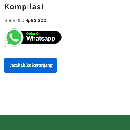
Kompilasi
Rp
98.000
Rp
83.300
Tambah ke keranjang