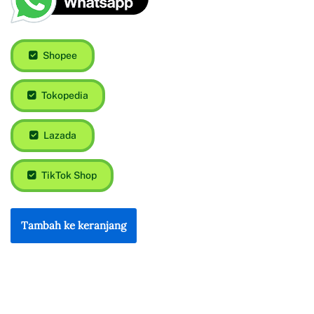
Shopee
Tokopedia
Lazada
TikTok Shop
Tambah ke keranjang