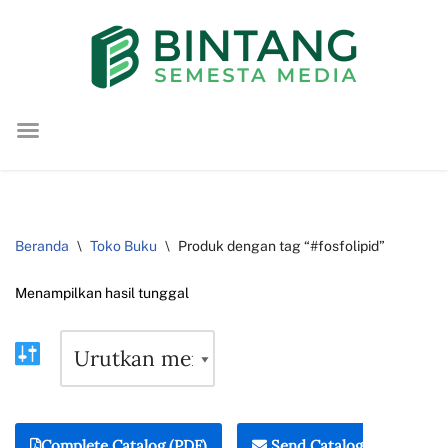
Lompat
ke
konten
Beranda
\
Toko Buku
\
Produk dengan tag “#fosfolipid”
Menampilkan hasil tunggal
Complete Catalog (PDF)
Send Catalog