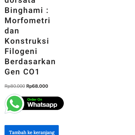
dorsata
Binghami :
Morfometri
dan
Konstruksi
Filogeni
Berdasarkan
Gen CO1
Rp
80.000
Rp
68.000
Tambah ke keranjang