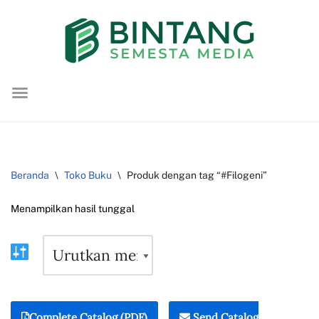
Lompat
ke
konten
Beranda
\
Toko Buku
\
Produk dengan tag “#Filogeni”
Menampilkan hasil tunggal
Complete Catalog (PDF)
Send Catalog