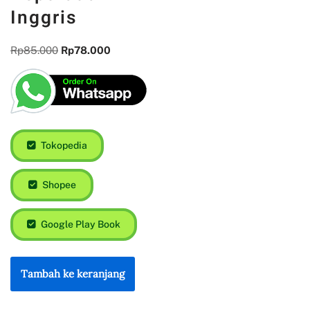
Inggris
Rp
85.000
Rp
78.000
Tokopedia
Shopee
Google Play Book
Tambah ke keranjang