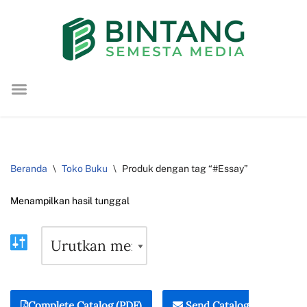
Lompat
ke
konten
Beranda
\
Toko Buku
\
Produk dengan tag “#Essay”
Menampilkan hasil tunggal
Complete Catalog (PDF)
Send Catalog