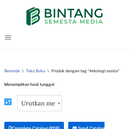
Lompat
ke
konten
Beranda
\
Toko Buku
\
Produk dengan tag “#ekologi sastra”
Menampilkan hasil tunggal
Complete Catalog (PDF)
Send Catalog