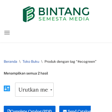
Lompat
ke
konten
Beranda
\
Toko Buku
\
Produk dengan tag “#ecogreen”
Menampilkan semua 2 hasil
Complete Catalog (PDF)
Send Catalog