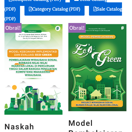
(PDF)
Category Catalog (PDF)
Sale Catalog
(PDF)
Obral!
Obral!
Model
Naskah