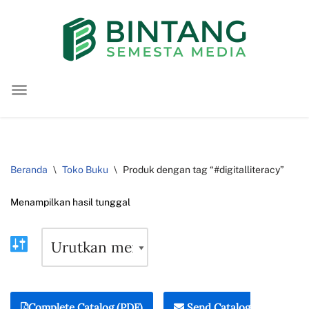
Lompat
ke
konten
Beranda
\
Toko Buku
\
Produk dengan tag “#digitalliteracy”
Menampilkan hasil tunggal
Complete Catalog (PDF)
Send Catalog