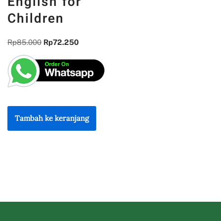
English for
Children
Rp
85.000
Rp
72.250
Tambah ke keranjang