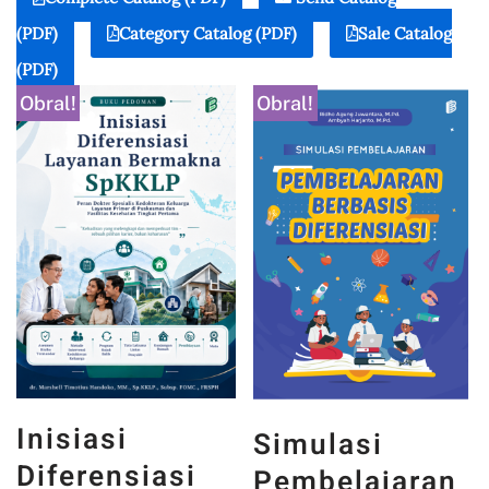
(PDF)
Category Catalog (PDF)
Sale Catalog
(PDF)
Obral!
Obral!
Inisiasi
Simulasi
Diferensiasi
Pembelajaran