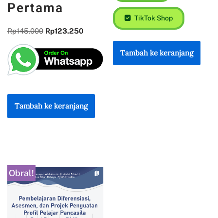
Pertama
TikTok Shop
Rp
145.000
Rp
123.250
Tambah ke keranjang
Tambah ke keranjang
Obral!