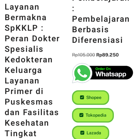
Layanan
:
Bermakna
Pembelajaran
SpKKLP :
Berbasis
Peran Dokter
Diferensiasi
Spesialis
Rp
105.000
Rp
89.250
Kedokteran
Keluarga
Layanan
Primer di
Shopee
Puskesmas
dan Fasilitas
Tokopedia
Kesehatan
Tingkat
Lazada