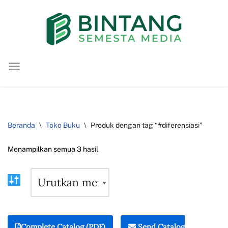
Lompat
ke
konten
Beranda
\
Toko Buku
\
Produk dengan tag “#diferensiasi”
Menampilkan semua 3 hasil
Complete Catalog (PDF)
Send Catalog