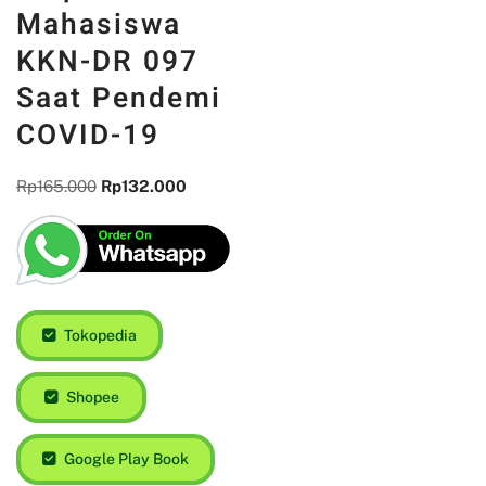
Mahasiswa
KKN-DR 097
Saat Pendemi
COVID-19
Rp
165.000
Rp
132.000
Tokopedia
Shopee
Google Play Book