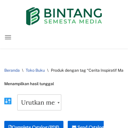
Lompat
ke
konten
Beranda
\
Toko Buku
\
Produk dengan tag “Cerita Inspiratif Ma
Menampilkan hasil tunggal
Complete Catalog (PDF)
Send Catalog