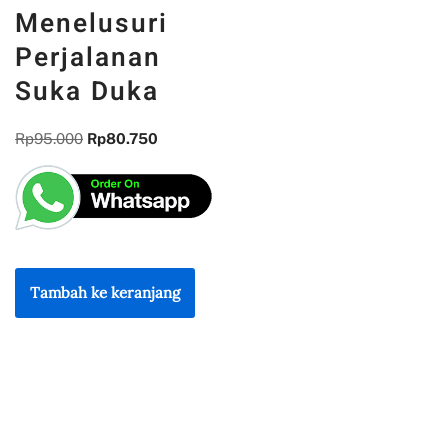
Menelusuri
Perjalanan
Suka Duka
Rp
95.000
Rp
80.750
Tambah ke keranjang