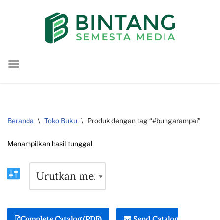
Lompat
ke
konten
Beranda
\
Toko Buku
\
Produk dengan tag “#bungarampai”
Menampilkan hasil tunggal
Complete Catalog (PDF)
Send Catalog