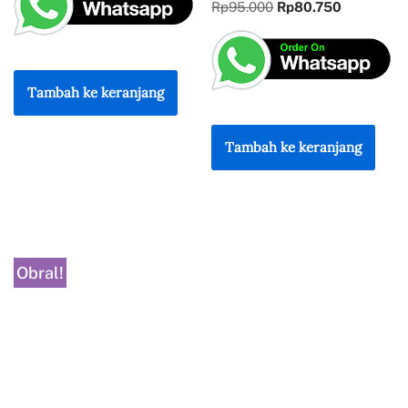
Rp
95.000
Rp
80.750
Tambah ke keranjang
Tambah ke keranjang
Obral!