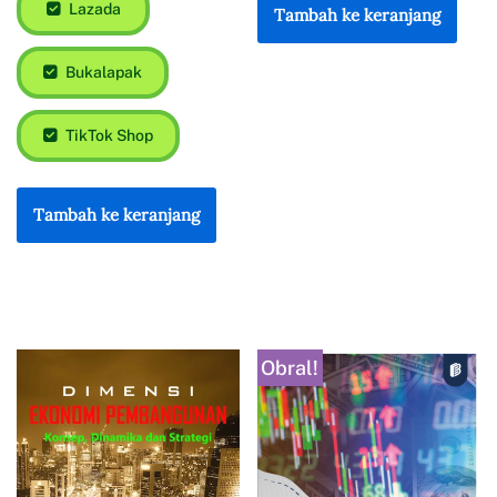
Lazada
Tambah ke keranjang
Bukalapak
TikTok Shop
Tambah ke keranjang
Obral!