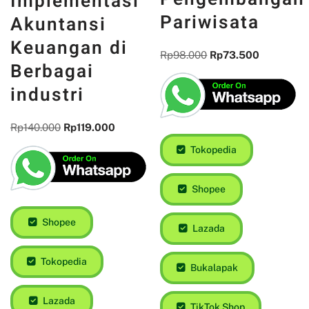
Implementasi
Pariwisata
Akuntansi
Keuangan di
Rp
98.000
Rp
73.500
Berbagai
industri
Rp
140.000
Rp
119.000
Tokopedia
Shopee
Shopee
Lazada
Tokopedia
Bukalapak
Lazada
TikTok Shop