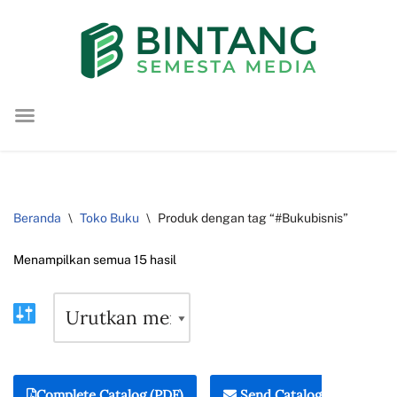
Lompat
ke
konten
Beranda
\
Toko Buku
\
Produk dengan tag “#Bukubisnis”
Menampilkan semua 15 hasil
Complete Catalog (PDF)
Send Catalog