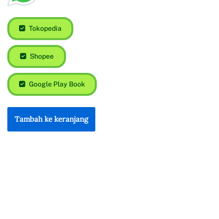
Rp
125.000
Rp
118.000
Tokopedia
Shopee
Google Play Book
Tambah ke keranjang