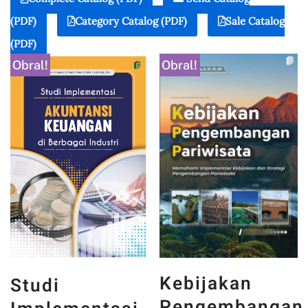
(PDF)
Category Catalog (PDF)
Sale Catalog
(PDF)
Obral!
Obral!
Kebijakan
Studi
Pengembangan