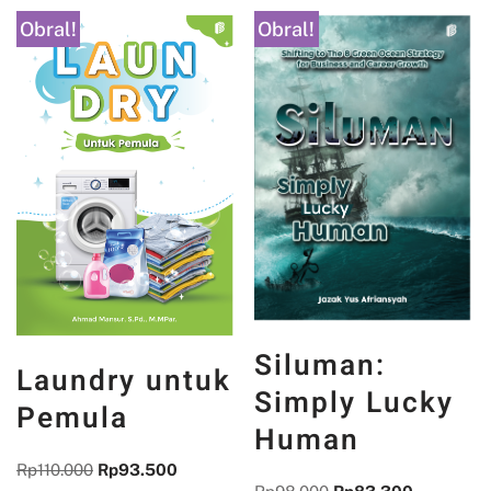
Obral!
Obral!
Siluman:
Laundry untuk
Simply Lucky
Pemula
Human
Rp
110.000
Rp
93.500