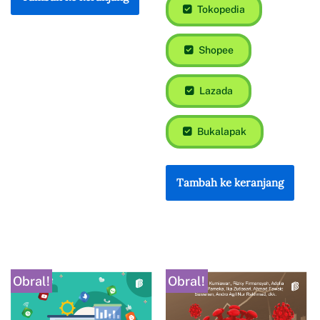
Tokopedia
Shopee
Lazada
Bukalapak
Tambah ke keranjang