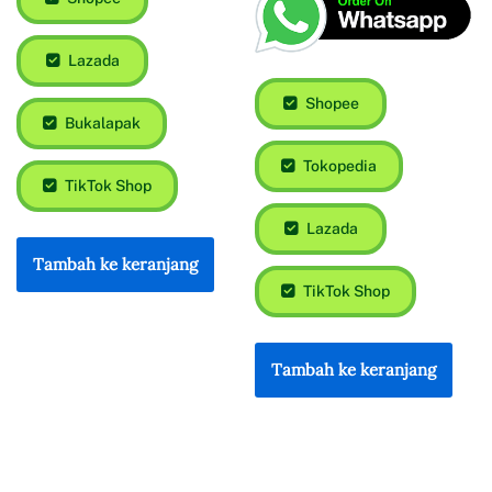
Lazada
Shopee
Bukalapak
Tokopedia
TikTok Shop
Lazada
Tambah ke keranjang
TikTok Shop
Tambah ke keranjang