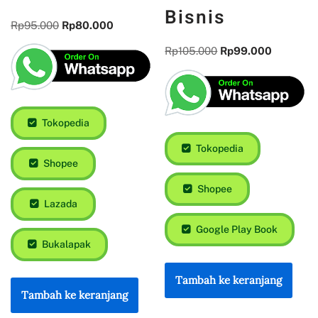
Model
Covid-19:
Business and
Perspektif
Retail Passion
Ekonomi dan
Bisnis
Rp
95.000
Rp
80.000
Rp
105.000
Rp
99.000
Tokopedia
Tokopedia
Shopee
Shopee
Lazada
Google Play Book
Bukalapak