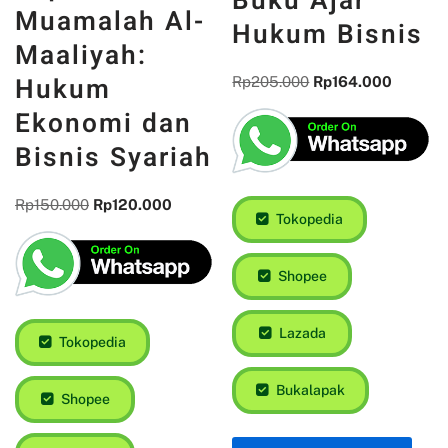
Buku Ajar
Muamalah Al-
Hukum Bisnis
Maaliyah:
Hukum
Rp
205.000
Rp
164.000
Ekonomi dan
Bisnis Syariah
Rp
150.000
Rp
120.000
Tokopedia
Shopee
Lazada
Tokopedia
Bukalapak
Shopee