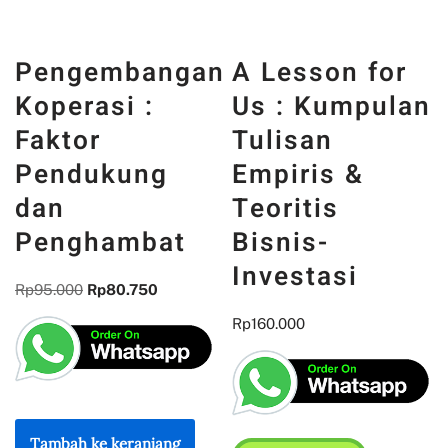
Pengembangan
Koperasi :
Faktor
A Lesson for
Pendukung
Us : Kumpulan
dan
Tulisan
Penghambat
Empiris &
Rp
95.000
Rp
80.750
Teoritis
Bisnis-
Investasi
Rp
160.000
Tambah ke keranjang