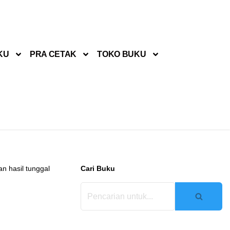
KU
PRA CETAK
TOKO BUKU
n hasil tunggal
Cari Buku