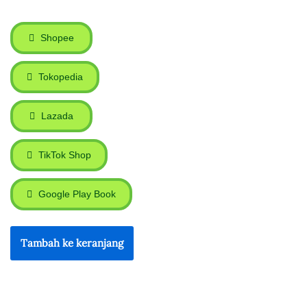
Shopee
Tokopedia
Lazada
TikTok Shop
Google Play Book
Tambah ke keranjang