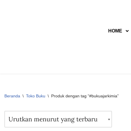
Lompat
ke
HOME
konten
Beranda
\
Toko Buku
\
Produk dengan tag “#bukuajarkimia”