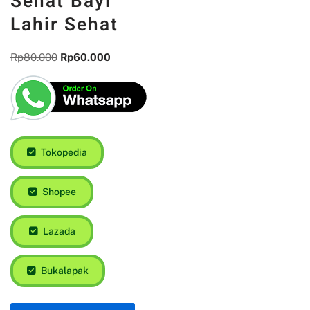
Sehat Bayi
Lahir Sehat
Rp
80.000
Rp
60.000
Tokopedia
Shopee
Lazada
Bukalapak