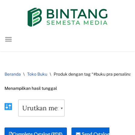
Lompat
ke
konten
Beranda
\
Toko Buku
\
Produk dengan tag “#buku pra persalinan
Menampilkan hasil tunggal
Complete Catalog (PDF)
Send Catalog