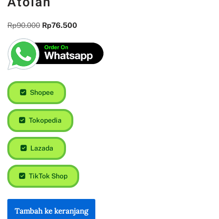
Atolan
Rp
90.000
Rp
76.500
Shopee
Tokopedia
Lazada
TikTok Shop
Tambah ke keranjang