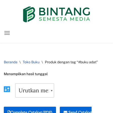
Lompat
ke
konten
Beranda
\
Toko Buku
\
Produk dengan tag “#buku adat”
Menampilkan hasil tunggal
Complete Catalog (PDF)
Send Catalog