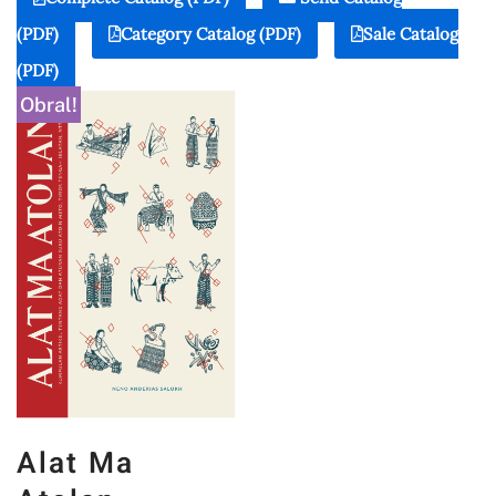
(PDF)
Category Catalog (PDF)
Sale Catalog
(PDF)
Obral!
Alat Ma