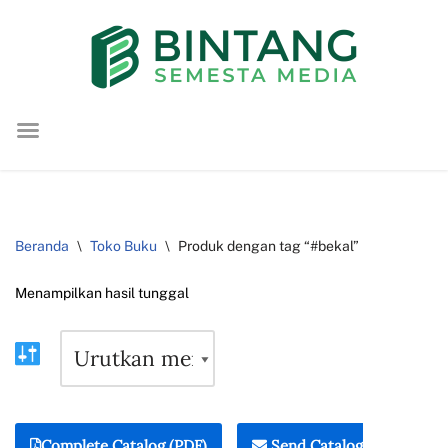
Lompat
ke
konten
Beranda
\
Toko Buku
\
Produk dengan tag “#bekal”
Menampilkan hasil tunggal
Complete Catalog (PDF)
Send Catalog