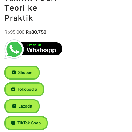
Teori ke
Praktik
Rp
95.000
Rp
80.750
Shopee
Tokopedia
Lazada
TikTok Shop