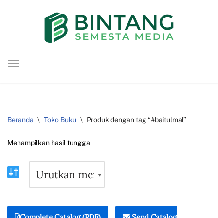
Lompat
ke
konten
Beranda
\
Toko Buku
\
Produk dengan tag “#baitulmal”
Menampilkan hasil tunggal
Complete Catalog (PDF)
Send Catalog