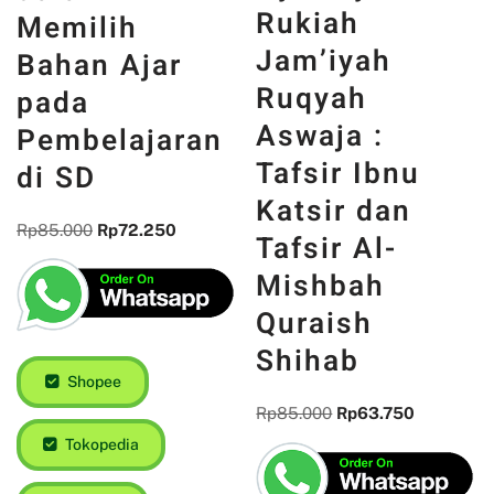
Rukiah
Memilih
Jam’iyah
Bahan Ajar
Ruqyah
pada
Aswaja :
Pembelajaran
Tafsir Ibnu
di SD
Katsir dan
Rp
85.000
Rp
72.250
Tafsir Al-
Mishbah
Quraish
Shihab
Shopee
Rp
85.000
Rp
63.750
Tokopedia