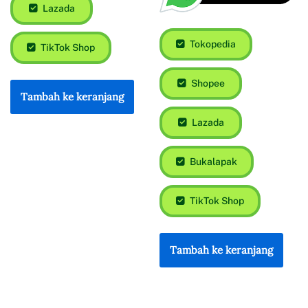
Lazada
Tokopedia
TikTok Shop
Shopee
Tambah ke keranjang
Lazada
Bukalapak
TikTok Shop
Tambah ke keranjang