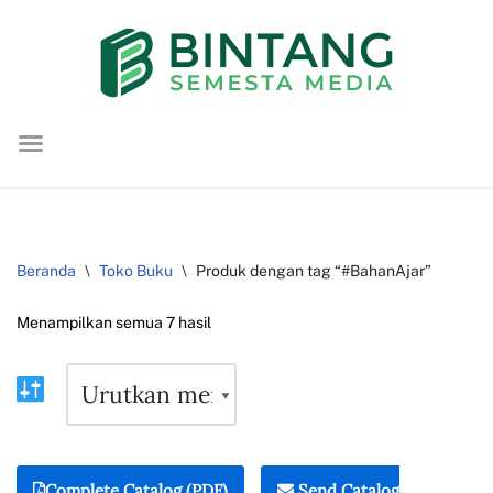
Lompat
ke
konten
Beranda
\
Toko Buku
\
Produk dengan tag “#BahanAjar”
Menampilkan semua 7 hasil
Complete Catalog (PDF)
Send Catalog