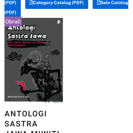
(PDF)
Category Catalog (PDF)
Sale Catalog
(PDF)
Obral!
ANTOLOGI
SASTRA