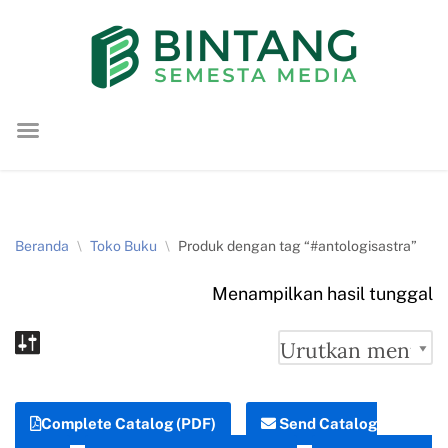
Lompat
ke
konten
Beranda
\
Toko Buku
\
Produk dengan tag “#antologisastra”
Menampilkan hasil tunggal
Complete Catalog (PDF)
Send Catalog