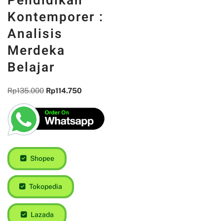
Pendidikan
Kontemporer :
Analisis
Merdeka
Belajar
Rp
135.000
Rp
114.750
Shopee
Tokopedia
Lazada