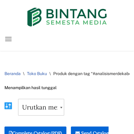
Lompat
ke
konten
Beranda
\
Toko Buku
\
Produk dengan tag “#analisismerdekabela
Menampilkan hasil tunggal
Complete Catalog (PDF)
Send Catalog