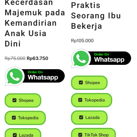
Kecerdasan
Praktis
Majemuk pada
Seorang Ibu
Kemandirian
Bekerja
Anak Usia
Dini
Rp
105.000
Rp
75.000
Rp
63.750
Shopee
Tokopedia
Shopee
Lazada
Tokopedia
TikTok Shop
Lazada