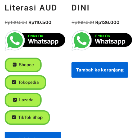
Literasi AUD
DINI
Rp
130.000
Rp
110.500
Rp
160.000
Rp
136.000
Shopee
Tambah ke keranjang
Tokopedia
Lazada
TikTok Shop