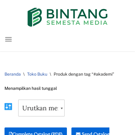
Lompat
ke
konten
Beranda
\
Toko Buku
\
Produk dengan tag “#akademi”
Menampilkan hasil tunggal
Complete Catalog (PDF)
Send Catalog