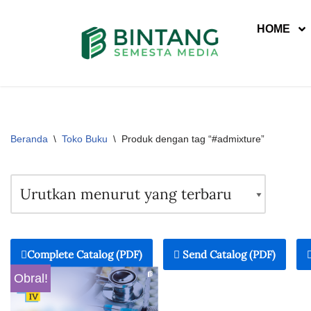
HOME
Lompat
ke
konten
Beranda
\
Toko Buku
\
Produk dengan tag “#admixture”
Complete Catalog (PDF)
Send Catalog (PDF)
Obral!