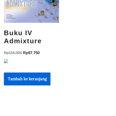
Buku IV
Admixture
Rp
115.000
Rp
97.750
Tambah ke keranjang