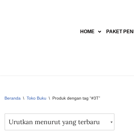
Lompat
ke
HOME
PAKET PEN
konten
Beranda
\
Toko Buku
\
Produk dengan tag “#3T”