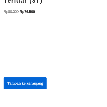
Terluar (3T)
Rp
90.000
Rp
76.500
Tambah ke keranjang