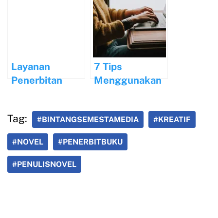
Prosedur
Menunjang
Pengajuan
Skill Menulis
Layanan
7 Tips
Penerbitan
Menggunakan
Buku
Mendeley agar
Terintegrasi
Efisien dan
Tag:
#BINTANGSEMESTAMEDIA
#KREATIF
HKI: Aman,
Profesional
Legal, dan
#NOVEL
#PENERBITBUKU
Profesional
#PENULISNOVEL