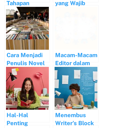
Tahapan
yang Wajib
Editorial dalam
dibaca
Penerbitan
Buku
Cara Menjadi
Macam-Macam
Penulis Novel
Editor dalam
Profesional
Dunia
dan Hasilkan
Penerbitan
Profit
Menggiurkan
Hal-Hal
Menembus
Penting
Writer’s Block