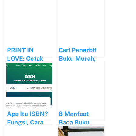
Sebelum Kirim
dan Tetap
Naskah ke
Produktif
Penerbit
PRINT IN
Cari Penerbit
LOVE: Cetak
Buku Murah,
Buku Murah,
Cepat, dan
Cashback
Terpercaya?
Melimpah!
Cek Di Sini!
Apa Itu ISBN?
8 Manfaat
Fungsi, Cara
Baca Buku
Mengecek, dan
untuk