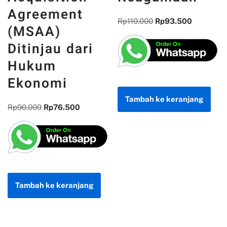
Settlement
Rp
110.000
Rp
93.500
and
Acquisition
Agreement
(MSAA)
Ditinjau dari
Tambah ke keranjang
Hukum
Ekonomi
Rp
90.000
Rp
76.500