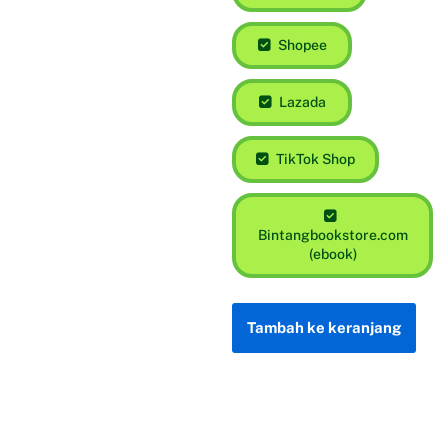
Shopee
Lazada
TikTok Shop
Bintangbookstore.com
(ebook)
Tambah ke keranjang