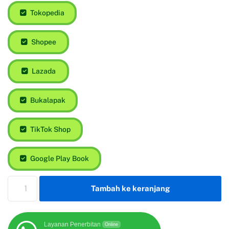
Tokopedia
Shopee
Lazada
Bukalapak
TikTok Shop
Google Play Book
Tambah ke keranjang
Layanan Penerbitan
Online