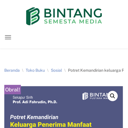
Lompat
ke
konten
Beranda
\
Toko Buku
\
Sosial
\
Potret Kemandirian keluarga P
Obral!