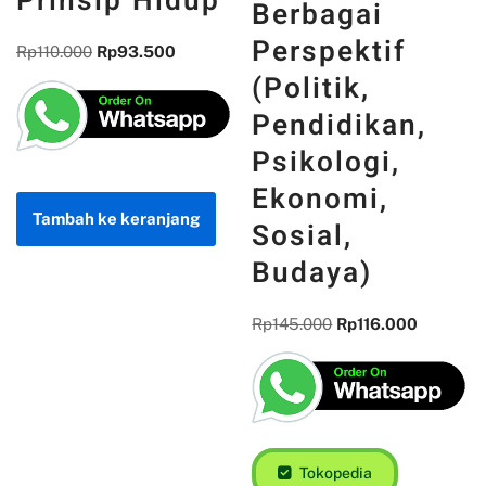
Prinsip Hidup
Berbagai
Perspektif
Rp
110.000
Rp
93.500
(Politik,
Pendidikan,
Psikologi,
Ekonomi,
Tambah ke keranjang
Sosial,
Budaya)
Rp
145.000
Rp
116.000
Tokopedia