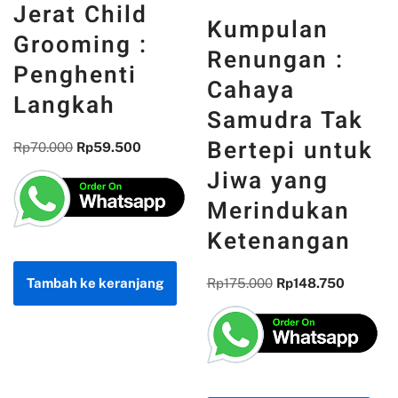
Untuk Masa
Kumpulan
Depan :
Renungan :
Secercah
Cahaya
Kontribusi
Samudra Tak
dari Bidang
Bertepi untuk
Informatika
Jiwa yang
Merindukan
Rp
85.000
Rp
72.250
Ketenangan
Rp
175.000
Rp
148.750