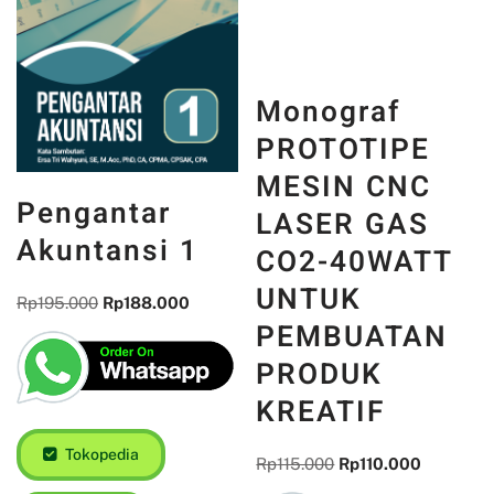
Monograf
PROTOTIPE
MESIN CNC
Pengantar
LASER GAS
Akuntansi 1
CO2-40WATT
UNTUK
Rp
195.000
Rp
188.000
PEMBUATAN
PRODUK
KREATIF
Tokopedia
Rp
115.000
Rp
110.000