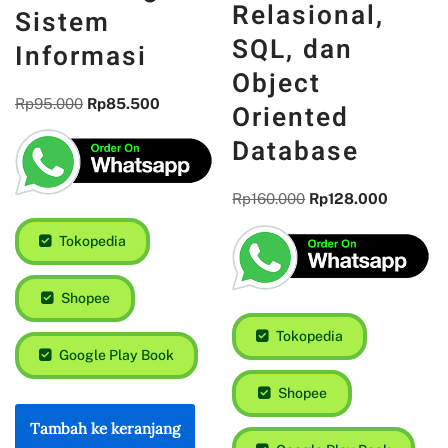
Relasional,
Sistem
SQL, dan
Informasi
Object
Rp
95.000
Rp
85.500
Oriented
Database
Rp
160.000
Rp
128.000
Tokopedia
Shopee
Tokopedia
Google Play Book
Shopee
Tambah ke keranjang