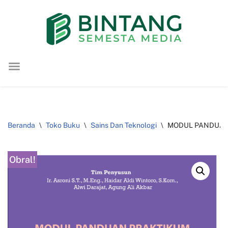
Lompat
ke
konten
Beranda
\
Toko Buku
\
Sains Dan Teknologi
\
MODUL PANDUAN P
Obral!