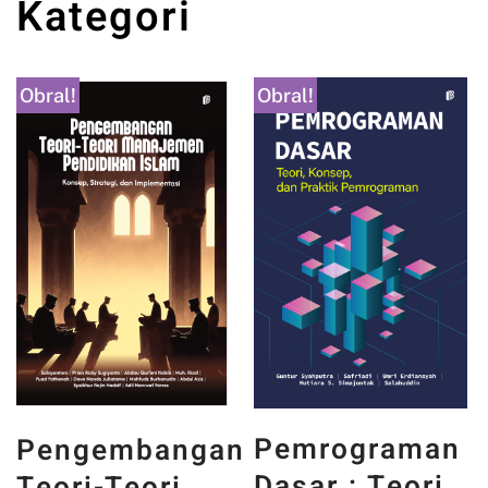
Kategori
Obral!
Obral!
PANCASIL
Pemrograman
ngan
DAN WAJA
Dasar : Teori,
i