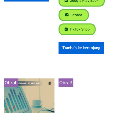
Google Play Book
Lazada
TikTok Shop
Tambah ke keranjang
Obral!
Obral!