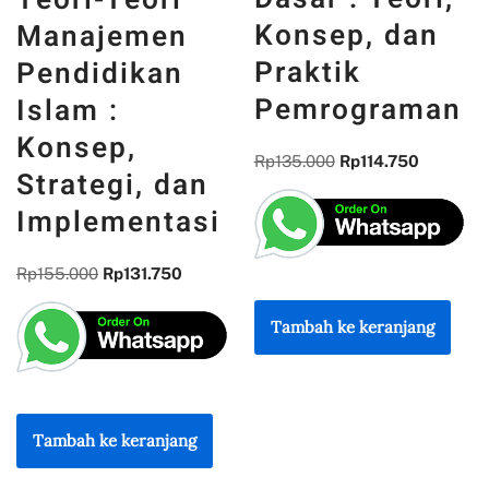
INDONESIA 
Konsep, dan
n
MEMORI,
Praktik
n
PENGALAM
Pemrograman
DAN
REFLEKSI
Rp
135.000
Rp
114.750
dan
KEBANGSA
asi
Rp
300.000
Rp
255.00
0
Tambah ke keranjang
Tambah ke keranjan
ang