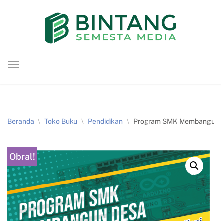
Lompat
ke
konten
Beranda
\
Toko Buku
\
Pendidikan
\
Program SMK Membangun De
Obral!