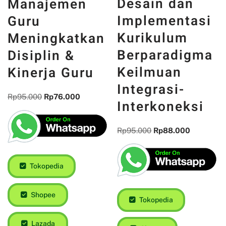
Desain dan
Manajemen
Implementasi
Guru
Kurikulum
Meningkatkan
Berparadigma
Disiplin &
Keilmuan
Kinerja Guru
Integrasi-
Rp
95.000
Rp
76.000
Interkoneksi
Rp
95.000
Rp
88.000
Tokopedia
Shopee
Tokopedia
Lazada