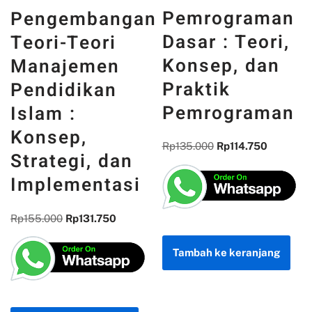
PANCASILA
Pemrograman
n
DAN WAJAH
Dasar : Teori,
INDONESIA :
Konsep, dan
MEMORI,
Praktik
PENGALAMAN,
Pemrograman
DAN
REFLEKSI
Rp
135.000
Rp
114.750
KEBANGSAAN
Rp
300.000
Rp
255.000
Tambah ke keranjang
Tambah ke keranjang