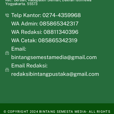
Kec. Berbah, Kabupaten Sleman, Daerah Istimewa
Yogyakarta. 55573
Telp Kantor: 0274-4359968
WA Admin: 085865342317
WA Redaksi: 08811340396
WA Cetak: 085865342319
Email:
bintangsemestamedia@gmail.com
Email Redaksi:
redaksibintangpustaka@gmail.com
© COPYRIGHT 2024 BINTANG SEMESTA MEDIA- ALL RIGHTS