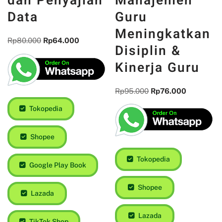
Manajemen
dan Penyajian
Guru
Data
Meningkatkan
Rp
80.000
Rp
64.000
Disiplin &
Kinerja Guru
Rp
95.000
Rp
76.000
Tokopedia
Shopee
Tokopedia
Google Play Book
Shopee
Lazada
Lazada
TikTok Shop