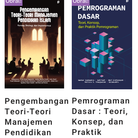
Obral!
Obral!
PANCASILA
Pemrograman
n
DAN WAJAH
Dasar : Teori,
INDONESIA :
Konsep, dan
MEMORI,
Praktik
PENGALAMAN