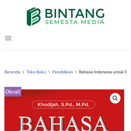
Lompat
ke
konten
Beranda
\
Toko Buku
\
Pendidikan
\
Bahasa Indonesia untuk Per
Obral!