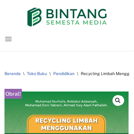
Lompat
ke
konten
Beranda
\
Toko Buku
\
Pendidikan
\
Recycling Limbah Mengguna
Obral!