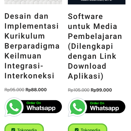
Desain dan
Software
Implementasi
untuk Media
Kurikulum
Pembelajaran
Berparadigma
(Dilengkapi
Keilmuan
dengan Link
Integrasi-
Download
Interkoneksi
Aplikasi)
Rp
95.000
Rp
88.000
Rp
105.000
Rp
99.000
Tokopedia
Tokopedia