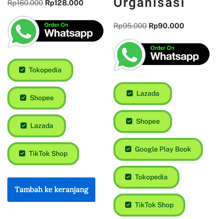
Organisasi
Rp
160.000
Rp
128.000
Rp
95.000
Rp
90.000
Tokopedia
Lazada
Shopee
Shopee
Lazada
Google Play Book
TikTok Shop
Tokopedia
Tambah ke keranjang
TikTok Shop