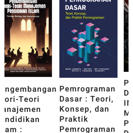
PANCASILA
Pemrograman
n
DAN WAJAH
Dasar : Teori,
INDONESIA :
Konsep, dan
MEMORI,
Praktik
PENGALAMAN,
Pemrograman