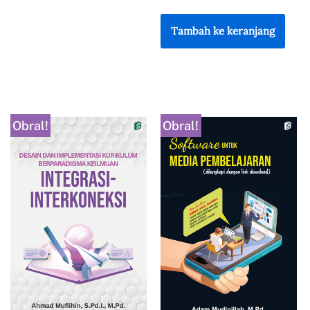
Tambah ke keranjang
Obral!
Obral!