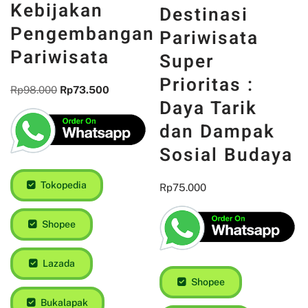
Kebijakan
Destinasi
Pengembangan
Pariwisata
Pariwisata
Super
Prioritas :
Rp
98.000
Rp
73.500
Daya Tarik
dan Dampak
Sosial Budaya
Tokopedia
Rp
75.000
Shopee
Lazada
Shopee
Bukalapak