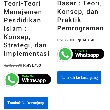
Dasar : Teori,
INDONESIA :
Konsep, dan
MEMORI,
Praktik
PENGALAMAN,
Pemrograman
DAN
REFLEKSI
Rp
135.000
Rp
114.750
KEBANGSAAN
Rp
300.000
Rp
255.000
Tambah ke keranjang
Tambah ke keranjang