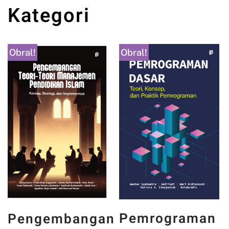
Kategori
Obral!
Obral!
PANCASILA
Pemrograman
n
DAN WAJAH