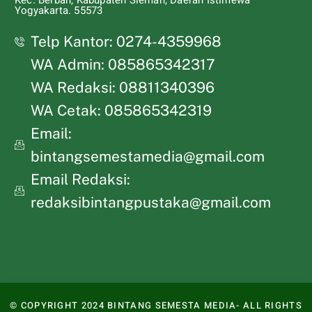
Kec. Berbah, Kabupaten Sleman, Daerah Istimewa
Yogyakarta. 55573
Telp Kantor: 0274-4359968
WA Admin: 085865342317
WA Redaksi: 08811340396
WA Cetak: 085865342319
Email:
bintangsemestamedia@gmail.com
Email Redaksi:
redaksibintangpustaka@gmail.com
© COPYRIGHT 2024 BINTANG SEMESTA MEDIA- ALL RIGHTS