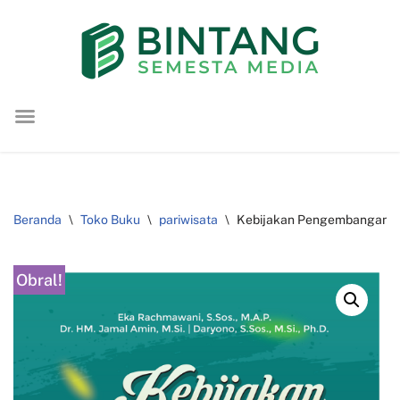
Lompat
ke
konten
Beranda
\
Toko Buku
\
pariwisata
\
Kebijakan Pengembangan Pari
Obral!