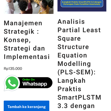
Analisis
Manajemen
Partial Least
Strategik :
Square
Konsep,
Structure
Strategi dan
Equation
Implementasi
Modelling
Rp
135.000
(PLS-SEM):
Langkah
Praktis
SmartPLSTM
3.3 dengan
Tambah ke keranjang