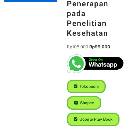
Penerapan
pada
Penelitian
Kesehatan
Rp
105.000
Rp
99.000
Tokopedia
Shopee
Google Play Book