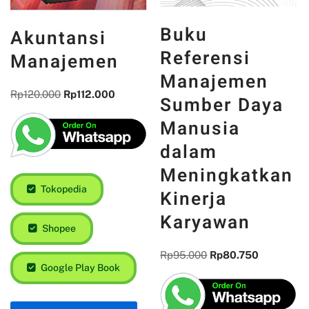
Buku
Akuntansi
Referensi
Manajemen
Manajemen
Rp
120.000
Rp
112.000
Sumber Daya
Manusia
dalam
Meningkatkan
Tokopedia
Kinerja
Karyawan
Shopee
Rp
95.000
Rp
80.750
Google Play Book