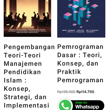
PANCASIL
Pemrograman
ngan
DAN WAJA
Dasar : Teori,
i
INDONESIA
Konsep, dan
n
MEMORI,
Praktik
n
PENGALAM
Pemrograman
DAN
REFLEKSI
Rp
135.000
Rp
114.750
dan
KEBANGSA
asi