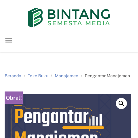
Lompat
ke
konten
Beranda
\
Toko Buku
\
Manajemen
\
Pengantar Manajemen
Obral!