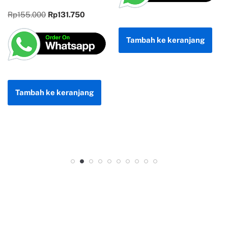
Rp
300.000
Rp
255.00
50
Tambah ke keranjang
Tambah ke keranja
jang