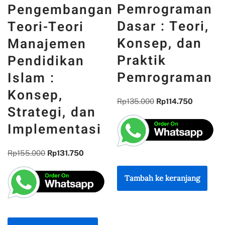
Pemrograman
gan
DAN WAJAH
Dasar : Teori,
INDONESIA :
Konsep, dan
MEMORI,
Praktik
PENGALAMA
Pemrograman
DAN
REFLEKSI
Rp
135.000
Rp
114.750
n
KEBANGSAA
si
Rp
300.000
Rp
255.000
Tambah ke keranjang
Tambah ke keranjang