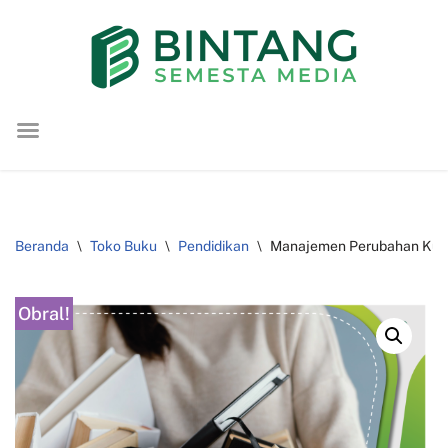
Lompat
ke
konten
Beranda
\
Toko Buku
\
Pendidikan
\
Manajemen Perubahan Kurik
Obral!