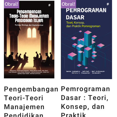
Obral!
Obral!
PANCASILA
Pemrograman
n
DAN WAJAH
Dasar : Teori,
INDONESIA :
Konsep, dan
MEMORI,
Praktik