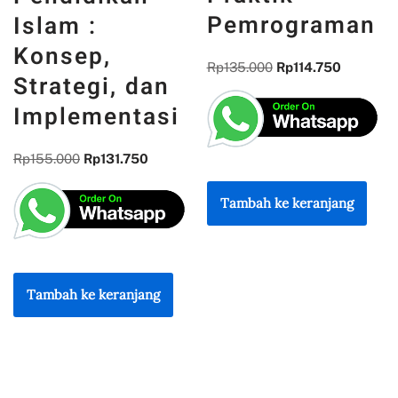
PENGALAMAN,
Pemrograman
DAN
REFLEKSI
Rp
135.000
Rp
114.750
KEBANGSAAN
Rp
300.000
Rp
255.000
Tambah ke keranjang
Tambah ke keranjang