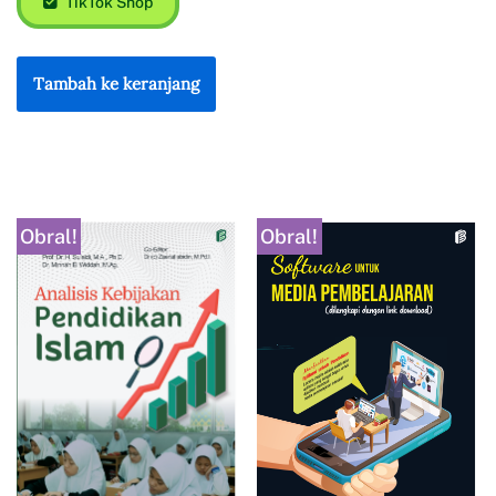
TikTok Shop
Tambah ke keranjang
Obral!
Obral!